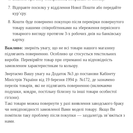
Відправте посилку у відділення Нової Пошти або передайте
кур’єру.
Кошти буде повернено покупцю після перевірки повернутого
товару нашими співробітниками на збереження первісного
товарного вигляду протягом 3-х робочих днів на банківську
картку.
Важливо:
зверніть увагу, що не всі товари нашого магазину
підлягають поверненню. Особливо це стосується текстильних
виробів. Перевіряйте товар при отриманні на відповідність
замовленим характеристикам та кольору.
Звертаємо Вашу увагу на Додаток №3 до постанови Кабінету
Міністрів України від 19 березня 1994 р. №172, де зазначено
перелік товарів, які не підлягають поверненню (включаючи
подушки, ковдри, постільну білизну та інші товари особистої
гігієни).
Такі товари можна повернути у разі виявлення заводського браку
чи невідповідності замовленої Вами моделі товару. Якщо Ви
помітили таку проблему після покупки — заздалегідь зв’яжіться з
нами.