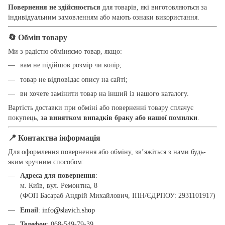
Повернення не здійснюється
для товарів, які виготовляються за
індивідуальним замовленням або мають ознаки використання.
🔄 Обмін товару
Ми з радістю обміняємо товар, якщо:
вам не підійшов розмір чи колір;
товар не відповідає опису на сайті;
ви хочете замінити товар на інший із нашого каталогу.
Вартість доставки при обміні або поверненні товару сплачує
покупець,
за винятком випадків браку або нашої помилки
.
📍 Контактна інформація
Для оформлення повернення або обміну, зв’яжіться з нами будь-
яким зручним способом:
Адреса для повернення
:
м. Київ, вул. Ремонтна, 8
(ФОП Басараб Андрій Михайлович, ІПН/ЄДРПОУ: 2931101917)
Email
:
info@slavich.shop
Телефон
: 068-549-79-39