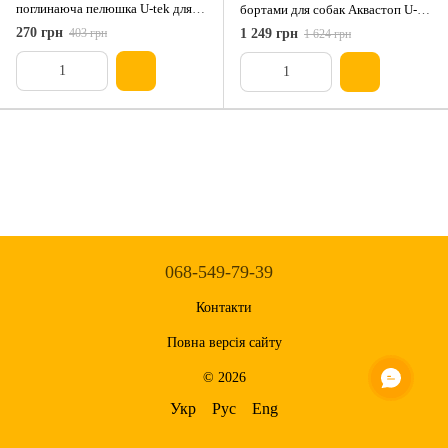
поглинаюча пелюшка U-tek для
бортами для собак Аквастоп U-
собак 33х50
TEK 75х75
270 грн
403 грн
1 249 грн
1 624 грн
068-549-79-39
Контакти
Повна версія сайту
© 2026
Укр
Рус
Eng