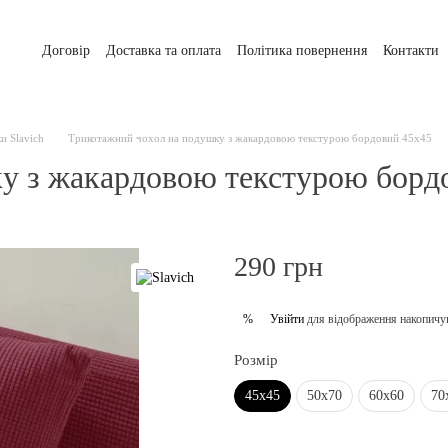
Договір
Доставка та оплата
Політика повернення
Контакти
и Slavich
Трикотажний чохол на подушку з жакардовою текстурою бордовий 45х45
у з жакардовою текстурою борд
290 грн
Увійти
для відображення накопичу
%
Розмір
45х45
50х70
60х60
70