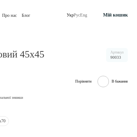
Мій кошик
Укр
Рус
Eng
Про нас
Блог
овий 45х45
Артикул
90033
Порівняти
В бажання
вальної знижки
х70