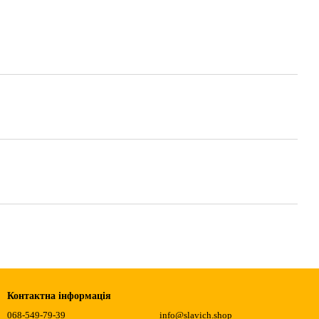
Контактна інформація
068-549-79-39
info@slavich.shop