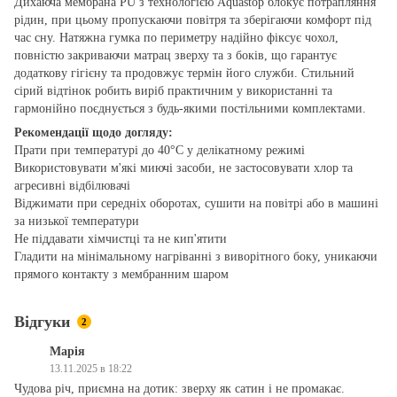
Дихаюча мембрана PU з технологією Aquastop блокує потрапляння
рідин, при цьому пропускаючи повітря та зберігаючи комфорт під
час сну. Натяжна гумка по периметру надійно фіксує чохол,
повністю закриваючи матрац зверху та з боків, що гарантує
додаткову гігієну та продовжує термін його служби. Стильний
сірий відтінок робить виріб практичним у використанні та
гармонійно поєднується з будь-якими постільними комплектами.
Рекомендації щодо догляду:
Прати при температурі до 40°C у делікатному режимі
Використовувати м'які миючі засоби, не застосовувати хлор та
агресивні відбілювачі
Віджимати при середніх оборотах, сушити на повітрі або в машині
за низької температури
Не піддавати хімчистці та не кип'ятити
Гладити на мінімальному нагріванні з виворітного боку, уникаючи
прямого контакту з мембранним шаром
Відгуки
2
Марія
13.11.2025 в 18:22
Чудова річ, приємна на дотик: зверху як сатин і не промакає.