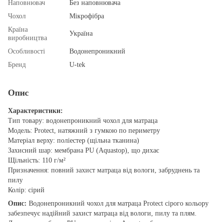
Наповнювач
Без наповнювача
Чохол
Мікрофібра
Країна
Україна
виробництва
Особливості
Водонепроникний
Бренд
U-tek
Опис
Характеристики:
Тип товару: водонепроникний чохол для матраца
Модель: Protect, натяжний з гумкою по периметру
Матеріал верху: поліестер (щільна тканина)
Захисний шар: мембрана PU (Aquastop), що дихає
Щільність: 110 г/м²
Призначення: повний захист матраца від вологи, забруднень та
пилу
Колір: сірий
Опис:
Водонепроникний чохол для матраца Protect сірого кольору
забезпечує надійний захист матраца від вологи, пилу та плям.