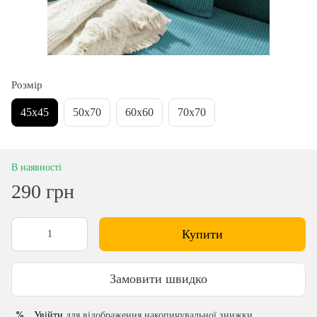
Розмір
45х45
50х70
60х60
70х70
В наявності
290 грн
Купити
Замовити швидко
Увійти
для відображення накопичувальної знижки
%