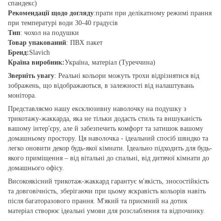
спандекс)
Рекомендації щодо догляду
:прати при делікатному режимі прання
при температурі води 30-40 градусів
Тип
: чохол на подушки
Товар упакований
: ПВХ пакет
Бренд:
Slavich
Країна виробник:
Україна, матеріал (Туреччина)
Зверніть увагу
: Реальні кольори можуть трохи відрізнятися від
зображень, що відображаються, в залежності від налаштувань
монітора.
Представляємо нашу ексклюзивну наволочку на подушку з
трикотажу-жаккарда, яка не тільки додасть стиль та вишуканість
вашому інтер'єру, але й забезпечить комфорт та затишок вашому
домашньому простору. Ця наволочка - ідеальний спосіб швидко та
легко оновити декор будь-якої кімнати. Ідеально підходить для будь-
якого приміщення – від вітальні до спальні, від дитячої кімнати до
домашнього офісу.
Високоякісний трикотаж-жаккард гарантує м'якість, зносостійкість
та довговічність, зберігаючи при цьому яскравість кольорів навіть
після багаторазового прання. М'який та приємний на дотик
матеріал створює ідеальні умови для розслаблення та відпочинку.