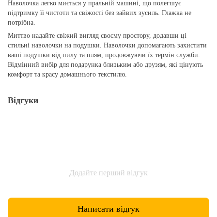
Наволочка легко миється у пральній машині, що полегшує
підтримку її чистоти та свіжості без зайвих зусиль. Глажка не
потрібна.
Миттво надайте свіжий вигляд своєму простору, додавши ці
стильні наволочки на подушки. Наволочки допомагають захистити
ваші подушки від пилу та плям, продовжуючи їх термін служби.
Відмінний вибір для подарунка близьким або друзям, які цінують
комфорт та красу домашнього текстилю.
Відгуки
Додайте перший відгук
Написати відгук