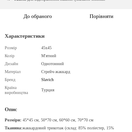
До обраного
Порівняти
Характеристики
Розмір
45х45
Колір
М'ятний
Дизайн
Однотонний
Матеріал
Стрейч-жаккард
Бренд
Slavich
Країна
Турция
виробництва
Опис
Розміри:
45*45 см, 50*70 см, 60*60 см, 70*70 см
Тканина:
жаккардовий трикотаж (склад: 85% поліестер, 15%