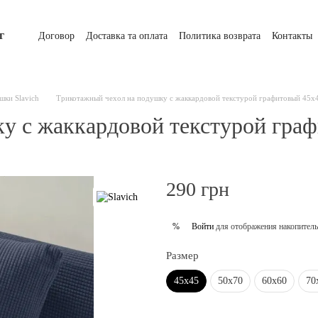
г
Договор
Доставка та оплата
Политика возврата
Контакты
шки Slavich
Трикотажный чехол на подушку с жаккардовой текстурой графитовый 45х
у с жаккардовой текстурой гра
290 грн
Войти
для отображения накопитель
%
Размер
45х45
50х70
60х60
70