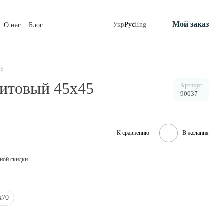
Мой заказ
Укр
Рус
Eng
О нас
Блог
45
фитовый 45х45
Артикул
90037
К сравнению
В желания
ной скидки
х70