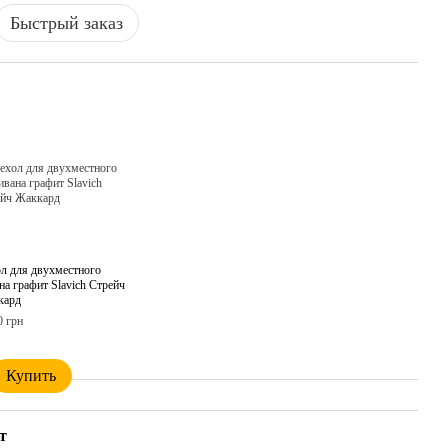
Быстрый заказ
л для двухместного
на графит Slavich Стрейч
кард
0 грн
Купить
т