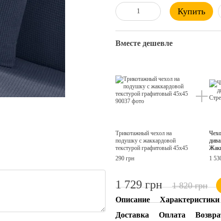
Купить
Вместе дешевле
Трикотажный чехол на
Чехо
подушку с жаккардовой
дива
текстурой графитовый 45х45
Жак
290 грн
1 53
1 729 грн
1 820 грн
Описание
Характеристики
Доставка
Оплата
Возвра