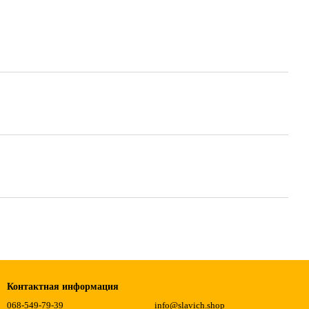
Контактная информация
068-549-79-39
info@slavich.shop