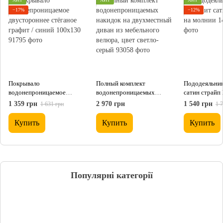
−17%
−12%
Покрывало
Полный комплект
Пододеяльник
водонепроницаемое
водонепроницаемых
сатин страйп 
двустороннее стёганое
накидок на двухместный
143х210
1 359 грн
2 970 грн
1 540 грн
1 631 грн
1 
графит / синий 100х130
диван из мебельного
велюра, цвет светло-серый
Купить
Купить
Купить
Популярні категорії