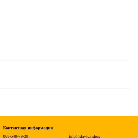
Контактная информация
068-549-79-39
info@slavich.shop