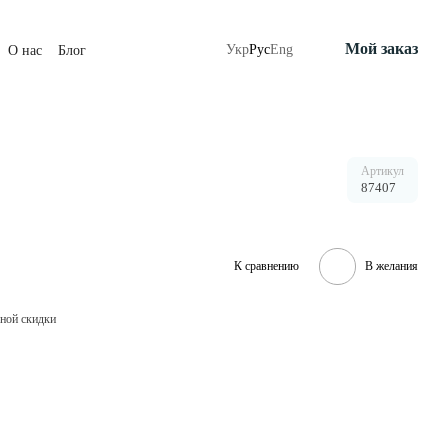
Мой заказ
Укр
Рус
Eng
О нас
Блог
Артикул
87407
К сравнению
В желания
ной скидки