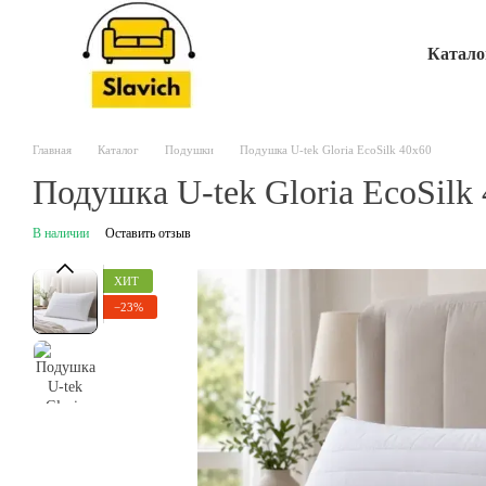
Перейти к основному контенту
Катало
Главная
Каталог
Подушки
Подушка U-tek Gloria EcoSilk 40х60
Подушка U-tek Gloria EcoSilk
В наличии
Оставить отзыв
ХИТ
−23%