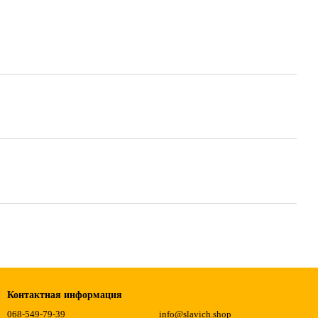
Контактная информация
068-549-79-39
info@slavich.shop