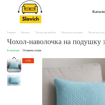
Перейти к основному контенту
Катало
Главная
Каталог
Чехлы для мебели
Чехлы на подушки
Чехлы на поду
Чохол-наволочка на подушку 
В наличии
Оставить отзыв
−23%