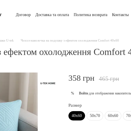
г
Договор
Доставка та оплата
Политика возврата
Контакты
шки U-tek
Чохол-наволочка на подушку з ефектом охолодження Comfort 40x60
з ефектом охолодження Comfort 
358 грн
465 грн
Войти
для отображения накопитель
%
Размер
40х60
50х70
60х60
70