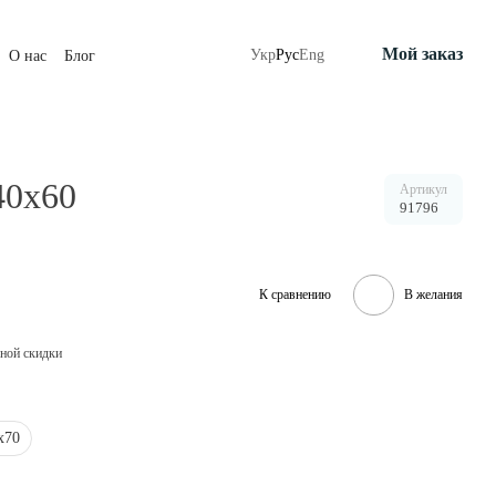
Мой заказ
Укр
Рус
Eng
О нас
Блог
40x60
Артикул
91796
К сравнению
В желания
ной скидки
х70