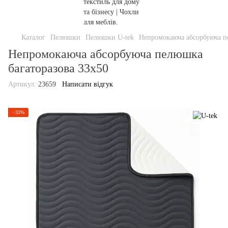
Каталог
Пелюшки
Пелюшки U-tek
Непромокаюча абсорбуюча п
Непромокаюча абсорбуюча пелюшка
багаторазова 33х50
Артикул:
23659
Написати відгук
−33%