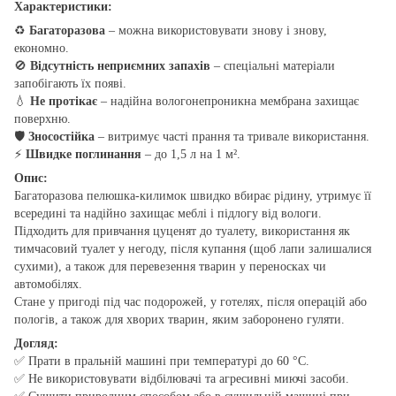
Характеристики:
♻
Багаторазова
– можна використовувати знову і знову,
економно.
🚫
Відсутність неприємних запахів
– спеціальні матеріали
запобігають їх появі.
💧
Не протікає
– надійна вологонепроникна мембрана захищає
поверхню.
🛡
Зносостійка
– витримує часті прання та тривале використання.
⚡
Швидке поглинання
– до 1,5 л на 1 м².
Опис:
Багаторазова пелюшка-килимок швидко вбирає рідину, утримує її
всередині та надійно захищає меблі і підлогу від вологи.
Підходить для привчання цуценят до туалету, використання як
тимчасовий туалет у негоду, після купання (щоб лапи залишалися
сухими), а також для перевезення тварин у переносках чи
автомобілях.
Стане у пригоді під час подорожей, у готелях, після операцій або
пологів, а також для хворих тварин, яким заборонено гуляти.
Догляд:
✅ Прати в пральній машині при температурі до 60 °C.
✅ Не використовувати відбілювачі та агресивні миючі засоби.