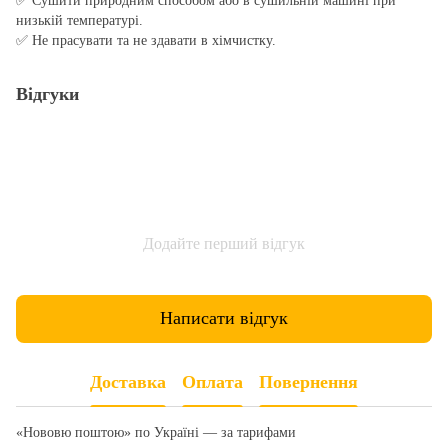
✅ Сушити природним способом або в сушильній машині при
низькій температурі.
✅ Не прасувати та не здавати в хімчистку.
Відгуки
Додайте перший відгук
Написати відгук
Доставка
Оплата
Повернення
«Нововю поштою» по Україні — за тарифами