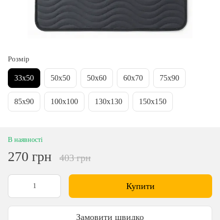
Розмір
33х50
50х50
50х60
60х70
75х90
85х90
100х100
130х130
150х150
В наявності
270 грн
403 грн
Купити
Замовити швидко