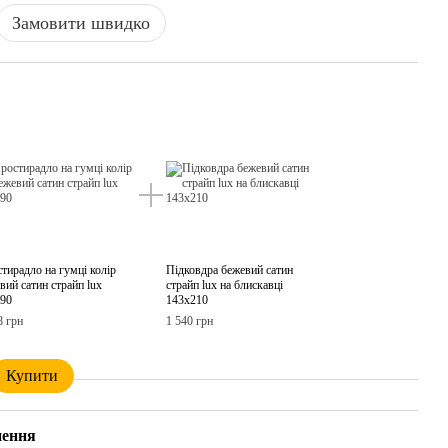
Замовити швидко
тирадло на гумці колір
Підковдра бежевий сатин
вий сатин страйп lux
страйп lux на блискавці
90
143х210
8 грн
1 540 грн
Купити
нення