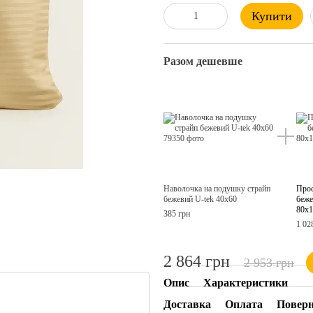
Купити
Разом дешевше
Наволочка на подушку страйп
Прос
бежевий U-tek 40х60
беже
80х1
385 грн
1 02
2 864 грн
2 953 грн
Опис
Характеристики
Доставка
Оплата
Повер