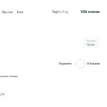
Мій кошик
Укр
Рус
Eng
Про нас
Блог
Артикул
79350
Порівняти
В бажання
вальної знижки
х70