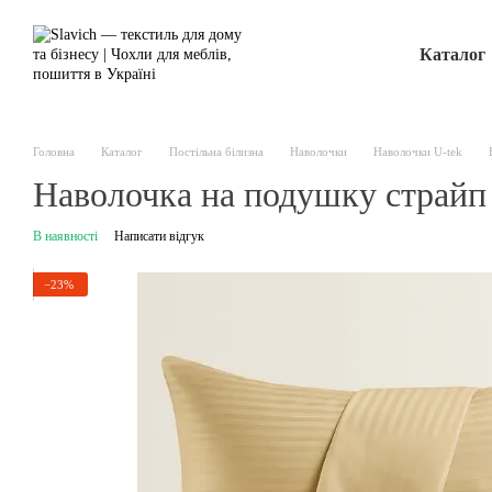
Перейти до основного контенту
Каталог
Головна
Каталог
Постільна білизна
Наволочки
Наволочки U-tek
Наволочка на подушку страйп
В наявності
Написати відгук
−23%