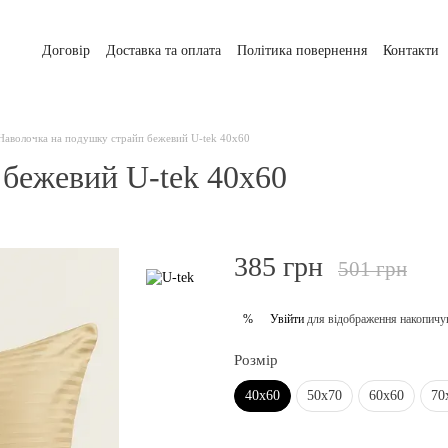
Договір
Доставка та оплата
Політика повернення
Контакти
Наволочка на подушку страйп бежевий U-tek 40х60
 бежевий U-tek 40х60
385 грн
501 грн
Увійти
для відображення накопичу
%
Розмір
40х60
50х70
60х60
70