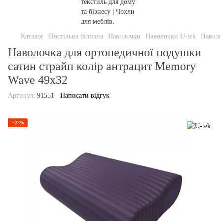
Каталог
Постільна білизна
Наволочки
Наволочки U-tek
Наволо
Наволочка для ортопедичної подушки
сатин страйп колір антрацит Memory
Wave 49х32
Артикул:
91551
Написати відгук
−23%