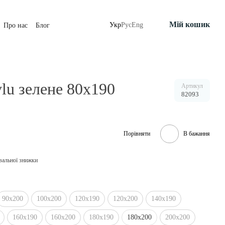
Мій кошик
Укр
Рус
Eng
Про нас
Блог
lu зелене 80х190
Артикул
82093
Порівняти
В бажання
вальної знижки
90х200
100х200
120х190
120х200
140х190
160х190
160х200
180х190
180х200
200х200