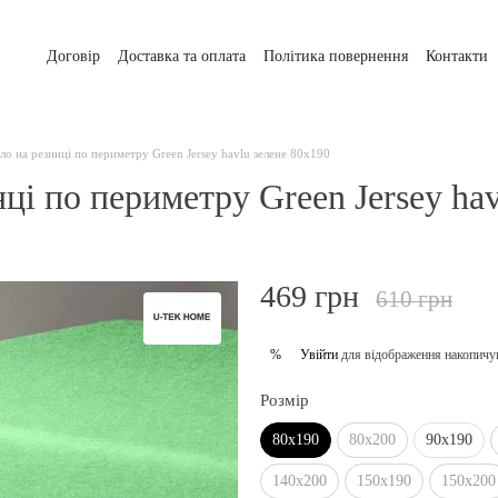
Договір
Доставка та оплата
Політика повернення
Контакти
о на резинці по периметру Green Jersey havlu зелене 80х190
і по периметру Green Jersey hav
469 грн
610 грн
Увійти
для відображення накопичу
%
Розмір
80х190
80х200
90х190
140х200
150х190
150х200