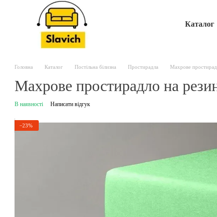
Перейти до основного контенту
Каталог
Головна
Каталог
Постільна білизна
Простирадла
Махрове простирадл
Махрове простирадло на резинц
В наявності
Написати відгук
−23%