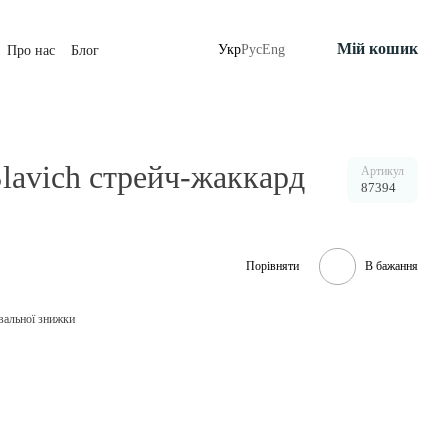
Мій кошик
Укр
Рус
Eng
Про нас
Блог
Slavich стрейч-жаккард
Артикул
87394
Порівняти
В бажання
вальної знижки