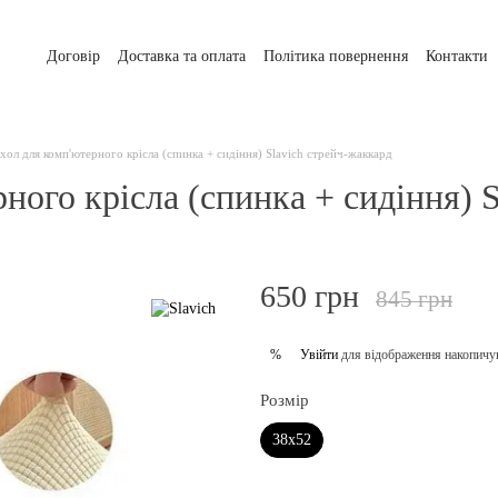
Договір
Доставка та оплата
Політика повернення
Контакти
ол для комп'ютерного крісла (спинка + сидіння) Slavich стрейч-жаккард
ного крісла (спинка + сидіння) 
650 грн
845 грн
Увійти
для відображення накопичу
%
Розмір
38х52