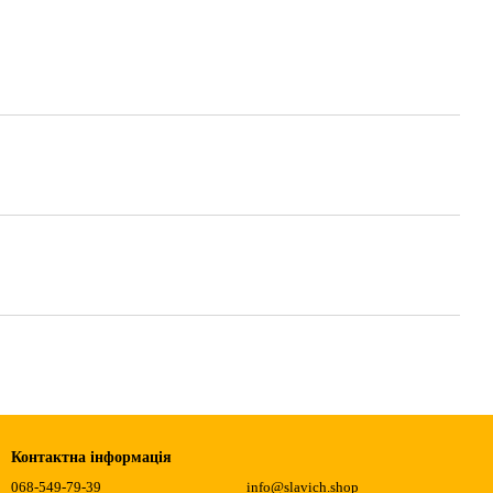
Контактна інформація
068-549-79-39
info@slavich.shop