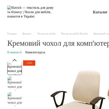
Перейти до основного контенту
Каталог
Головна
Каталог
Чохли на меблі
Чохли на меблі Slavich
Кремовий чох
Кремовий чохол для комп'ютер
В наявності
Написати відгук
−23%