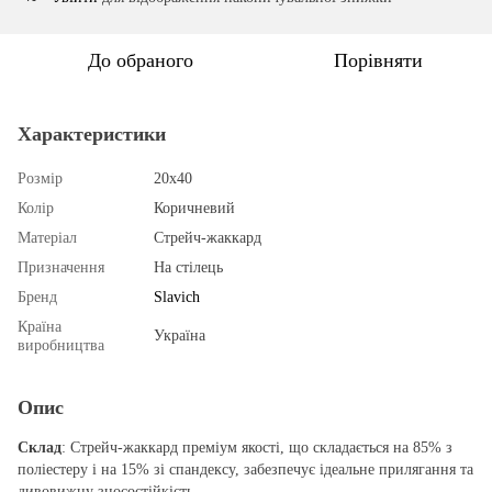
До обраного
Порівняти
Характеристики
Розмір
20х40
Колір
Коричневий
Матеріал
Стрейч-жаккард
Призначення
На стілець
Бренд
Slavich
Країна
Україна
виробництва
Опис
Склад
: Стрейч-жаккард преміум якості, що складається на 85% з
поліестеру і на 15% зі спандексу, забезпечує ідеальне прилягання та
дивовижну зносостійкість.