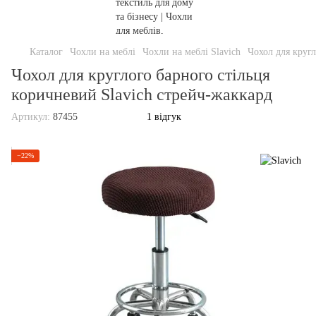
Каталог
Чохли на меблі
Чохли на меблі Slavich
Чохол для кругл
Чохол для круглого барного стільця
коричневий Slavich стрейч-жаккард
Артикул:
87455
1 відгук
−22%