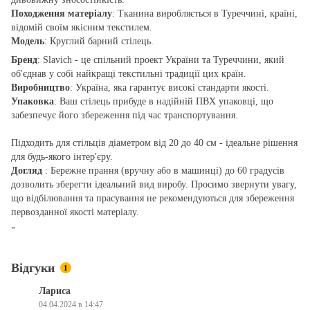
Походження матеріалу
: Тканина виробляється в Туреччині, країні,
відомій своїм якісним текстилем.
Модель
: Круглий барний стілець.
Бренд
: Slavich - це спільний проект України та Туреччини, який
об'єднав у собі найкращі текстильні традиції цих країн.
Виробництво
: Україна, яка гарантує високі стандарти якості.
Упаковка
: Ваш стілець прибуде в надійній ПВХ упаковці, що
забезпечує його збереження під час транспортування.
Підходить для стільців діаметром від 20 до 40 см - ідеальне рішення
для будь-якого інтер'єру.
Догляд
: Бережне прання (вручну або в машинці) до 60 градусів
дозволить зберегти ідеальний вид виробу. Просимо звернути увагу,
що відбілювання та прасування не рекомендуються для збереження
первозданної якості матеріалу.
"
Відгуки
1
Лариса
04.04.2024 в 14:47